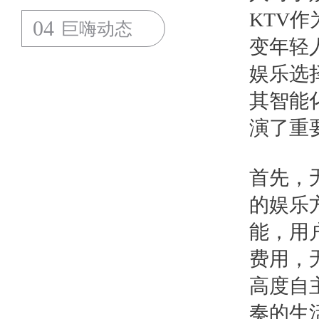
KTV
04
巨嗨动态
变年轻
娱乐选
其智能
演了重
首先，
的娱乐
能，用
费用，
高度自
奏的生