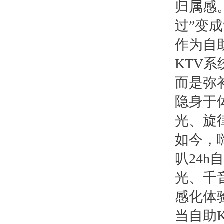
归属感
过”变成
作为自
KTV
而是弥
隐身于
光、旋
如今，嗨
叭24
光、千
感化体
当自助