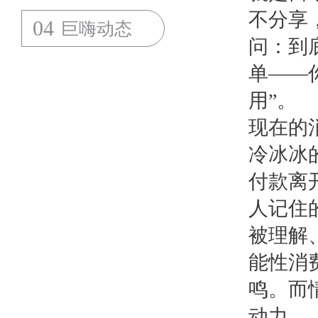
不分享
04
巨嗨动态
问：到
单——你
用”。
现在的
冷冰冰
付款离
人记住
被理解
能性消
鸣。而
动力。